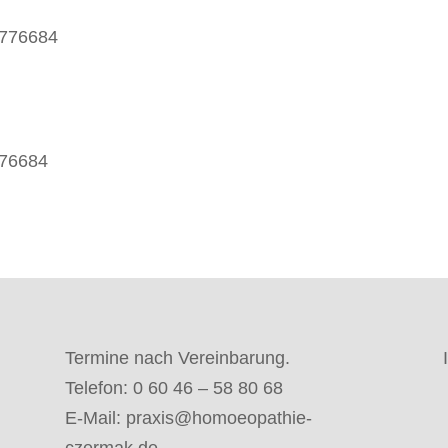
4776684
776684
Termine nach Vereinbarung.
Telefon: 0 60 46 – 58 80 68
E-Mail:
praxis@homoeopathie-
czermak.de